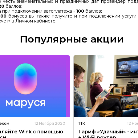
в честь знаменательных и праздничных дат провайдер под
20
баллов;
а при подключении автоплатежа -
100
баллов;
100
бонусов вы также получите и при подключении услуги
счет» в Личном кабинете.
Популярные акции
еком
12 Ноября 2020
ТТК
12 Н
вляйте Wink с помощью
Тариф «Удачный» - и
си
+ Wi-Fi роутер