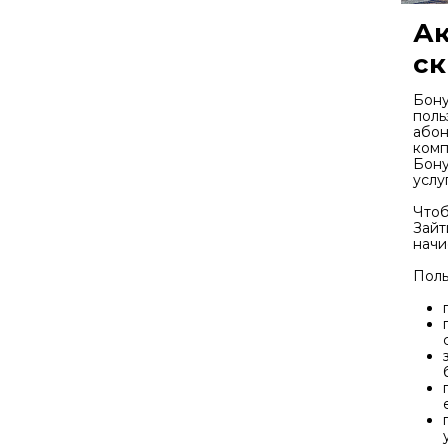
Ак
ск
Бону
поль
абон
комп
Бону
услу
Чтоб
Зайт
начи
Поль