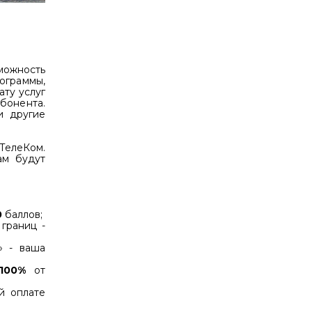
можность
ограммы,
ату услуг
бонента.
и другие
ТелеКом.
ам будут
0
баллов;
границ -
» - ваша
100%
от
й оплате