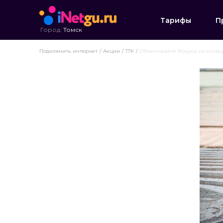
Тарифы
П
Город:
Томск
Подключить интернет
Акции
ТТК
Обменивайте бонусы на скидк