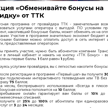
ция «Обменивайте бонусы на
идку» от ТТК
сная программа от провайдера ТТК - замечательная воз
зоваться услугами оператора с выгодой. ПО условиям пр
ент, накопивший бонусные баллы, может обменять их на опл
ании. Участие в программе значительно экономит бюджет а
сными баллами можно оплатить доступ в сеть интернет 
ги, предоставляемые оператором.
ы принять участие, нужно быть абонентом компании Транс
и в личный кабинет и нажать на кнопку «ТТК Бонус» - в
слены первые баллы.
1
балл равен
1
рублю.
зуясь услугами провайдера, вы с легкостью накопите бонусы:
после регистрации в программе «Первый шаг» вы получите
3
при подключении интерактивного телевидения или ТВ без 
сразу
75
баллов;
за месяц беспрерывного использования «Всегда в плюсе
бонусная копилка пополнится на
10
баллов;
пребывание онлайн гарантирует вам баллы от
10%
до
ежемесячных списаний;
получите от
25%
до
100%
от абонплаты при единоразово
услуг от
3
до
24
месяцев;