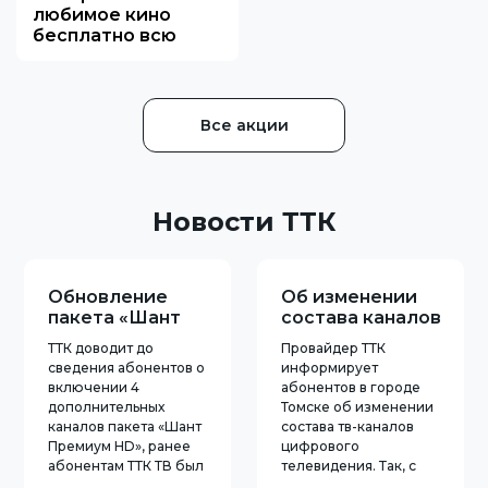
любимое кино
бесплатно всю
неделю
Все акции
Новости ТТК
Обновление
Об изменении
пакета «Шант
состава каналов
Премиум HD» от
ТТК ТВ в Томске
ТТК доводит до
Провайдер ТТК
ТТК в Томске
сведения абонентов о
информирует
включении 4
абонентов в городе
дополнительных
Томске об изменении
каналов пакета «Шант
состава тв-каналов
Премиум HD», ранее
цифрового
абонентам ТТК ТВ был
телевидения. Так, с
доступен лишь 1 канал
1.10.2020 года канал