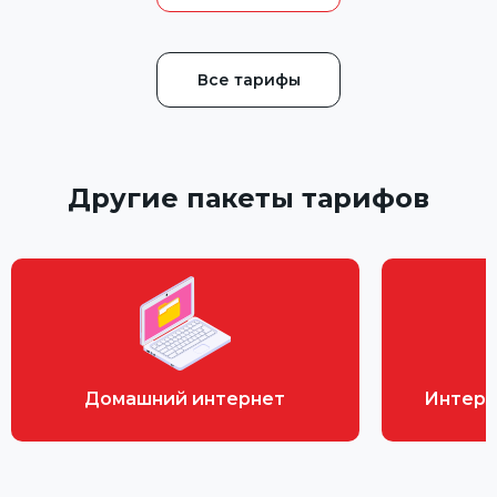
Все тарифы
Другие пакеты тарифов
Домашний интернет
Интерн