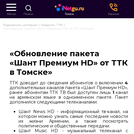
Меню
Поиск
Томск
Звонок
Подключить интернет
Новости
ТТК
Обновление пакета «Шант Премиум HD» от ТТК в Томске
«Обновление пакета
«Шант Премиум HD» от ТТК
в Томске»
ТТК доводит до сведения абонентов о включении
4
дополнительных каналов пакета «Шант Премиум HD»,
ранее абонентам ТТК ТВ был доступен лишь
1
канал
на армянском языке в одноименном пакете. Пакет
дополнился следующими телеканалами:
Шант News HD - информационный тв-канал, на
котором можно узнать самые последние новости
из жизни Армении, а также посмотреть
политические и общественные передачи.
Шант Music HD - музыкальный телеканал с