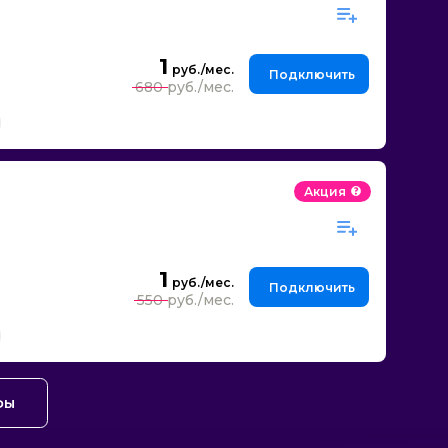
1
Подключить
680
Акция
1
Подключить
550
фы