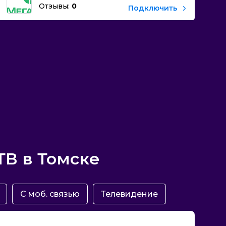
Отзывы:
0
Подключить
ТВ в Томске
С моб. связью
Телевидение