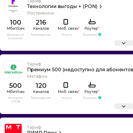
Тариф
Технологии выгоды + (PON)
Ростелеком
100
216
Каналов
Моб. связь
*
Роутер
*
Домашний
Телевидение
Услуги
Включен
интернет
Тариф
Премиум 500 (недоступно для абонентов
Мегафон
500
120
Каналов
Моб. связь
*
Роутер
*
Интернет
Телевидение
Услуги
Включен
GPON
Тариф
РИИЛ Плюс