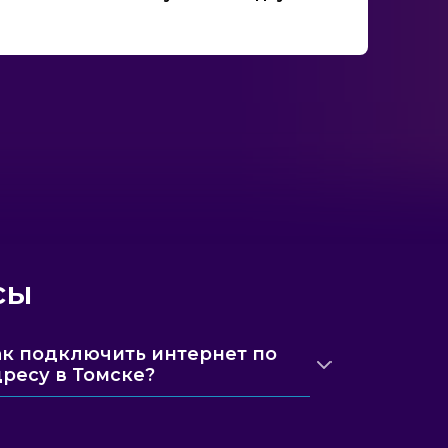
сы
ак подключить интернет по
дресу в Томске?