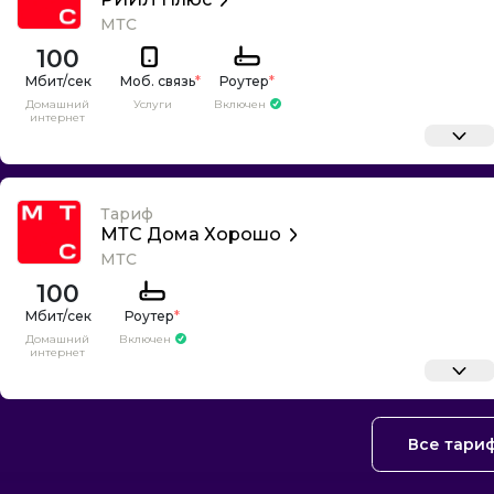
МТС
100
Моб. связь
*
Роутер
*
Домашний
Услуги
Включен
интернет
Тариф
МТС Дома Хорошо
МТС
100
Роутер
*
Домашний
Включен
интернет
Все тари