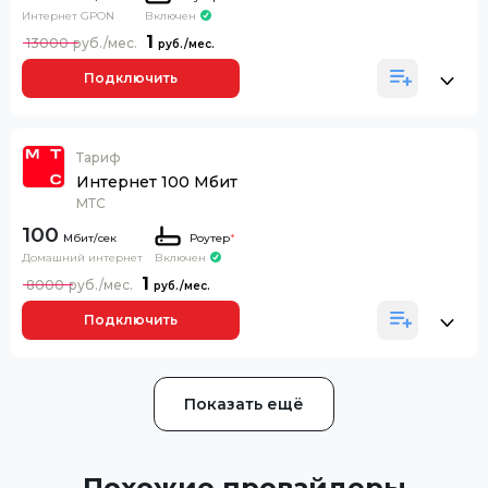
Интернет GPON
Включен
1
13000
Подключить
Тариф
Интернет 100 Мбит
МТС
100
Роутер
*
Домашний интернет
Включен
1
8000
Подключить
Показать ещё
Похожие провайдеры