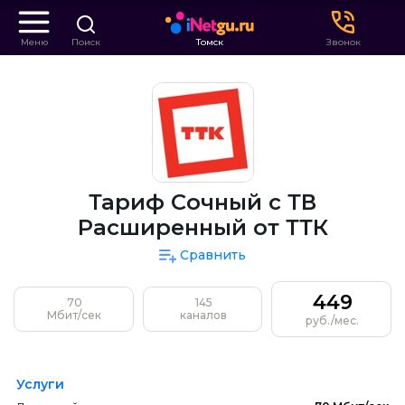
Меню
Поиск
Томск
Звонок
Тариф Сочный с ТВ
Расширенный от ТТК
Сравнить
449
70
145
Мбит/сек
каналов
руб./мес.
Услуги