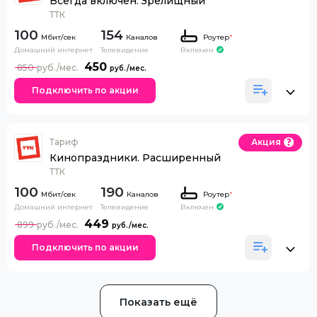
Всегда включен. Зрелищный
ТТК
100
154
Каналов
Роутер
*
Домашний интернет
Телевидение
Включен
450
850
Подключить по акции
Тариф
Акция
Кинопраздники. Расширенный
ТТК
100
190
Каналов
Роутер
*
Домашний интернет
Телевидение
Включен
449
899
Подключить по акции
Показать ещё